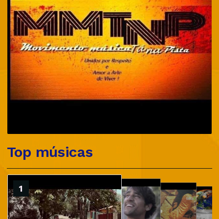
Top músicas
2
1
3
4