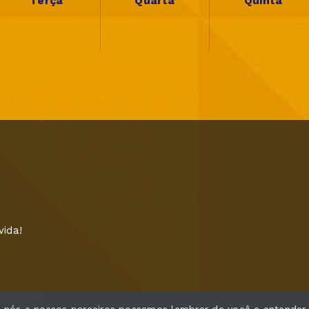
Terça
Quarta
Quinta
vida!