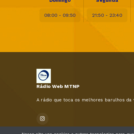
Domingo
Segunda
08:00 - 09:50
21:50 - 23:40
Rádio Web MTNP
A rádio que toca os melhores barulhos da 
Todos os direitos reservados.