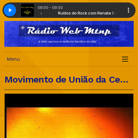
08:00 - 09:50
k com Renata Salles
a Explica o Brasil
Ruídos do Rock com Renata Salles
Um a Um - Nada Explica o Brasil
Menu
Movimento de União da Cena Independente Mundial Música Tá na Pista